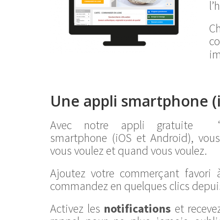
l’
C
co
im
Une appli smartphone (
Avec notre appli gratuite “
smartphone (iOS et Android), vo
vous voulez et quand vous voulez.
Ajoutez votre commerçant favori 
commandez en quelques clics depuis
Activez les
notifications
et receve