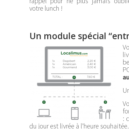
rappel pour ne plus jamais oubl
votre lunch !
Un module spécial “entr
Vo
li
b
P
a
Un
V
fo
: 
du jour est livrée à l’heure souhaitée.