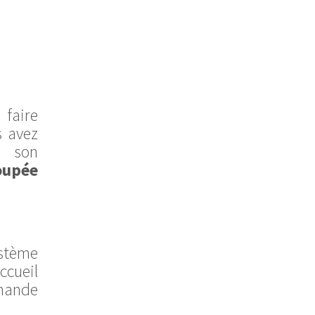
faire
s avez
 son
oupée
stème
ccueil
mmande