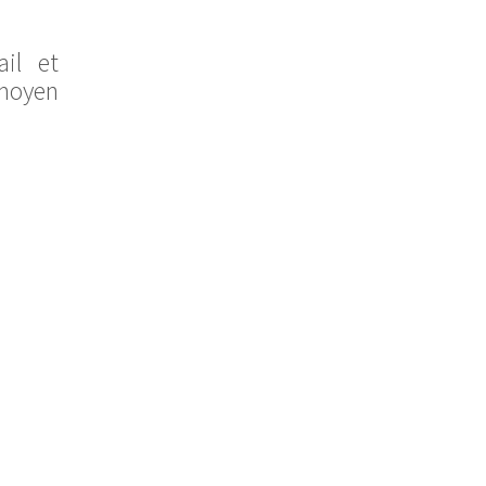
il et
moyen