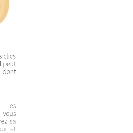
 clics
l peut
i dont
s les
, vous
rez sa
our et