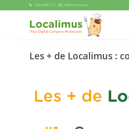
+32(0)2/888.71.73
info@localimus.com
Les + de Localimus :