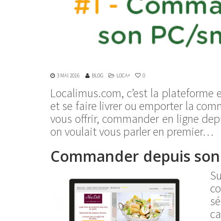
3 MAI 2016
BLOG
LOCA+
0
Localimus.com, c’est la plateforme 
et se faire livrer ou emporter la co
vous offrir, commander en ligne dep
on voulait vous parler en premier…
Commander depuis son
S
co
sé
ca