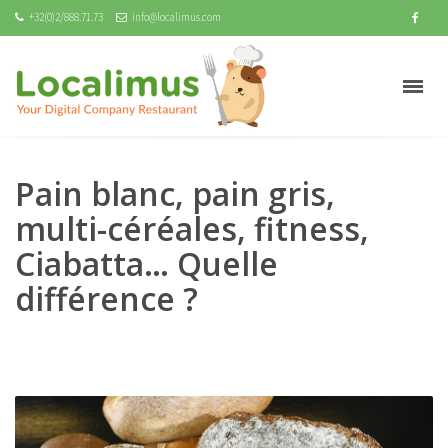
+32(0)2/888.71.73
info@localimus.com
Pain blanc, pain gris,
multi-céréales, fitness,
Ciabatta… Quelle
différence ?