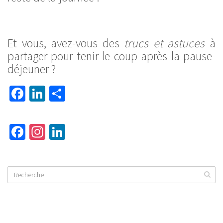
Et vous, avez-vous des
trucs et astuces
à
partager pour tenir le coup après la pause-
déjeuner ?
Facebook
LinkedIn
Partager
Fa
In
Li
ce
st
nk
b
ag
ed
o
ra
In
ok
m