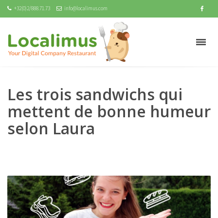
+32(0)2/888.71.73
info@localimus.com
Les trois sandwichs qui
mettent de bonne humeur
selon Laura