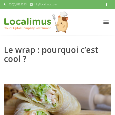
+32(0)2/888.71.73
info@localimus.com
Le wrap : pourquoi c’est
cool ?