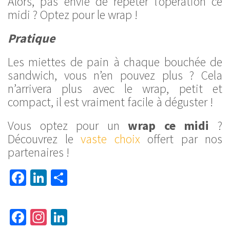
Alors, pas envie de répéter l’opération ce
midi ? Optez pour le wrap !
Pratique
Les miettes de pain à chaque bouchée de
sandwich, vous n’en pouvez plus ? Cela
n’arrivera plus avec le wrap, petit et
compact, il est vraiment facile à déguster !
Vous optez pour un
wrap ce midi
?
Découvrez le
vaste choix
offert par nos
partenaires !
Facebook
LinkedIn
Partager
Fa
In
Li