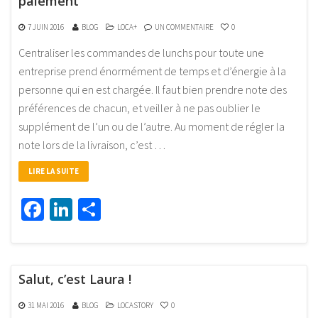
paiement
7 JUIN 2016
BLOG
LOCA+
UN COMMENTAIRE
0
Centraliser les commandes de lunchs pour toute une
entreprise prend énormément de temps et d’énergie à la
personne qui en est chargée. Il faut bien prendre note des
préférences de chacun, et veiller à ne pas oublier le
supplément de l’un ou de l’autre. Au moment de régler la
note lors de la livraison, c’est …
LIRE LA SUITE
Facebook
LinkedIn
Partager
Salut, c’est Laura !
31 MAI 2016
BLOG
LOCASTORY
0