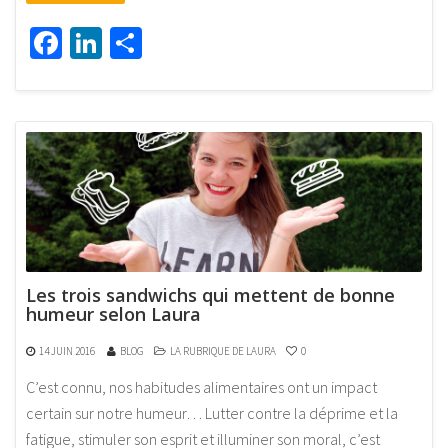
Facebook
LinkedIn
Partager
Les trois sandwichs qui mettent de bonne
humeur selon Laura
14 JUIN 2016
BLOG
LA RUBRIQUE DE LAURA
0
C’est connu, nos habitudes alimentaires ont un impact
certain sur notre humeur… Lutter contre la déprime et la
fatigue, stimuler son esprit et illuminer son moral, c’est