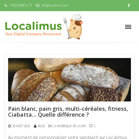
+32(0)2/888.71.73
info@localimus.com
Pain blanc, pain gris, multi-céréales, fitness,
Ciabatta… Quelle différence ?
30 AOÛT 2016
BLOG
LA RUBRIQUE DE LAURA
1
Au moment de personnaliser votre sandwich sur Localimus,